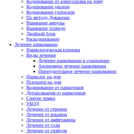
Кодирование от алкоголизма на дому
Кодирование уколом
Кодирование гипнозом
По методу Довженко
Вшивание ампулы
Вшивание торпедо
Двойной блок
Раскодирование
Лечение наркомании
Наркологическая клиника
Виды лечения
Лечение наркомании в стационаре
Анонимное лечение наркомании
Принудительное лечение наркомании
Нарколог на дом
Психиатр на дом
Кодирование от наркотиков
Детоксикация от наркотиков
Снятие ломки
УБОД
Лечение от героина
Лечение от кокаина
Лечение от амфетамина
Лечение от соли
Лечение от спайсов