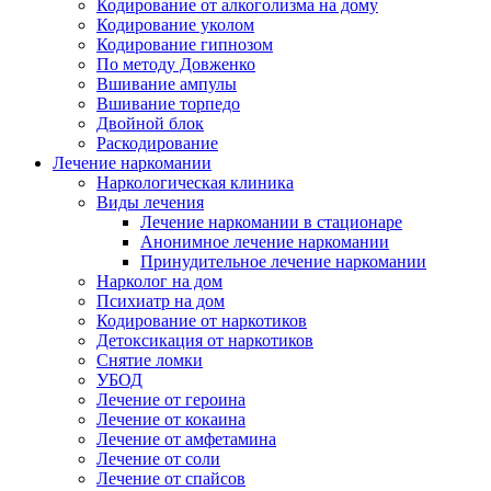
Кодирование от алкоголизма на дому
Кодирование уколом
Кодирование гипнозом
По методу Довженко
Вшивание ампулы
Вшивание торпедо
Двойной блок
Раскодирование
Лечение наркомании
Наркологическая клиника
Виды лечения
Лечение наркомании в стационаре
Анонимное лечение наркомании
Принудительное лечение наркомании
Нарколог на дом
Психиатр на дом
Кодирование от наркотиков
Детоксикация от наркотиков
Снятие ломки
УБОД
Лечение от героина
Лечение от кокаина
Лечение от амфетамина
Лечение от соли
Лечение от спайсов