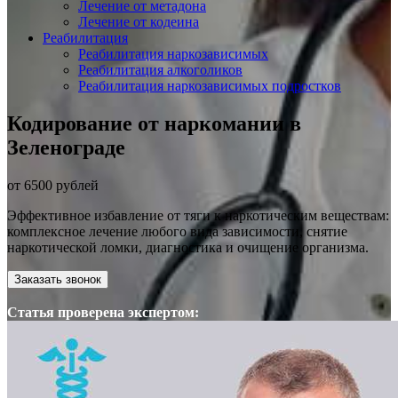
Лечение от метадона
Лечение от кодеина
Реабилитация
Реабилитация наркозависимых
Реабилитация алкоголиков
Реабилитация наркозависимых подростков
Кодирование от наркомании в
Зеленограде
от 6500 рублей
Эффективное избавление от тяги к наркотическим веществам:
комплексное лечение любого вида зависимости, снятие
наркотической ломки, диагностика и очищение организма.
Заказать звонок
Статья проверена экспертом: