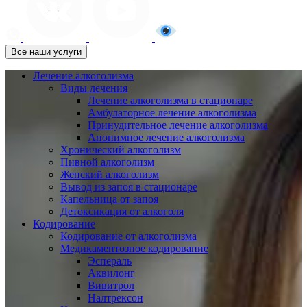
Все наши услуги
Лечение алкоголизма
Виды лечения
Лечение алкоголизма в стационаре
Амбулаторное лечение алкоголизма
Принудительное лечение алкоголизма
Анонимное лечение алкоголизма
Хронический алкоголизм
Пивной алкоголизм
Женский алкоголизм
Вывод из запоя в стационаре
Капельница от запоя
Детоксикация от алкоголя
Кодирование
Кодирование от алкоголизма
Медикаментозное кодирование
Эспераль
Аквилонг
Вивитрол
Налтрексон