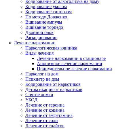
Кодирование от алкоголизма на дому
Кодирование уколом
Кодирование гипнозом
По методу Довженко
Вшивание ампулы
Вшивание торпедо
Двойной блок
Раскодирование
Лечение наркомании
Наркологическая клиника
Виды лечения
Лечение наркомании в стационаре
Анонимное лечение наркомании
Принудительное лечение наркомании
Нарколог на дом
Психиатр на дом
Кодирование от наркотиков
Детоксикация от наркотиков
Снятие ломки
УБОД
Лечение от героина
Лечение от кокаина
Лечение от амфетамина
Лечение от соли
Лечение от спайсов