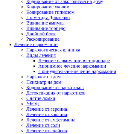
Кодирование от алкоголизма на дому
Кодирование уколом
Кодирование гипнозом
По методу Довженко
Вшивание ампулы
Вшивание торпедо
Двойной блок
Раскодирование
Лечение наркомании
Наркологическая клиника
Виды лечения
Лечение наркомании в стационаре
Анонимное лечение наркомании
Принудительное лечение наркомании
Нарколог на дом
Психиатр на дом
Кодирование от наркотиков
Детоксикация от наркотиков
Снятие ломки
УБОД
Лечение от героина
Лечение от кокаина
Лечение от амфетамина
Лечение от соли
Лечение от спайсов